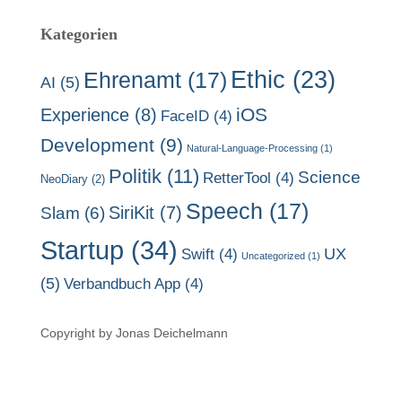
Kategorien
Ethic
(23)
Ehrenamt
(17)
AI
(5)
Experience
(8)
iOS
FaceID
(4)
Development
(9)
Natural-Language-Processing
(1)
Politik
(11)
Science
RetterTool
(4)
NeoDiary
(2)
Speech
(17)
SiriKit
(7)
Slam
(6)
Startup
(34)
UX
Swift
(4)
Uncategorized
(1)
(5)
Verbandbuch App
(4)
Copyright by Jonas Deichelmann