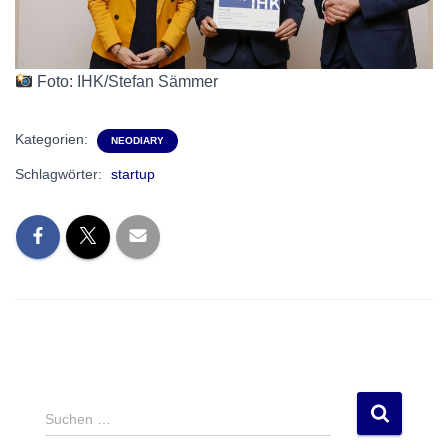
Foto: IHK/Stefan Sämmer
Kategorien:
NEODIARY
Schlagwörter:
startup
S
Suchen …
u