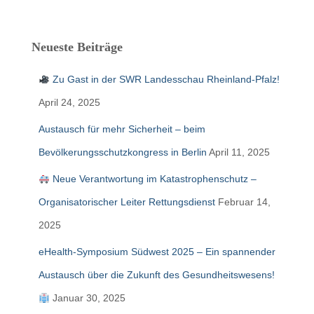
c
h
e
Neueste Beiträge
n
n
Zu Gast in der SWR Landesschau Rheinland-Pfalz!
a
c
April 24, 2025
h
:
Austausch für mehr Sicherheit – beim
Bevölkerungsschutzkongress in Berlin
April 11, 2025
Neue Verantwortung im Katastrophenschutz –
Organisatorischer Leiter Rettungsdienst
Februar 14,
2025
eHealth-Symposium Südwest 2025 – Ein spannender
Austausch über die Zukunft des Gesundheitswesens!
Januar 30, 2025