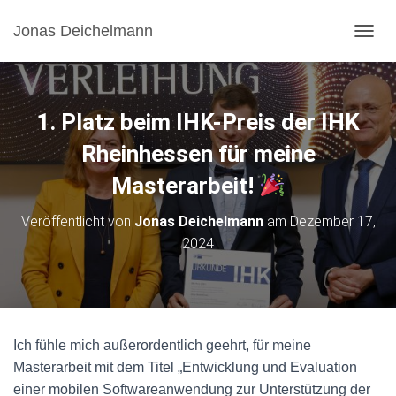
Jonas Deichelmann
N
A
V
I
G
1. Platz beim IHK-Preis der IHK
A
T
Rheinhessen für meine
I
Masterarbeit!
O
N
U
Veröffentlicht von
Jonas Deichelmann
am
Dezember 17,
M
2024
S
C
H
A
L
T
Ich fühle mich außerordentlich geehrt, für meine
E
N
Masterarbeit mit dem Titel „Entwicklung und Evaluation
einer mobilen Softwareanwendung zur Unterstützung der