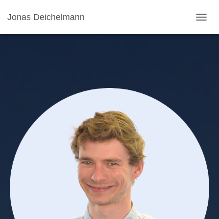
Jonas Deichelmann
N
A
V
I
G
A
T
I
O
N
U
M
S
C
H
A
L
T
E
N