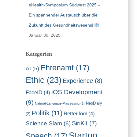
eHealth-Symposium Südwest 2025 –
Ein spannender Austausch über die
Zukunft des Gesundheitswesens!
Januar 30, 2025
Kategorien
Ehrenamt
(17)
AI
(5)
Ethic
(23)
Experience
(8)
iOS Development
FaceID
(4)
(9)
NeoDiary
Natural-Language-Processing
(1)
Politik
(11)
RetterTool
(4)
(2)
SiriKit
(7)
Science Slam
(6)
Startup
Speech
(17)