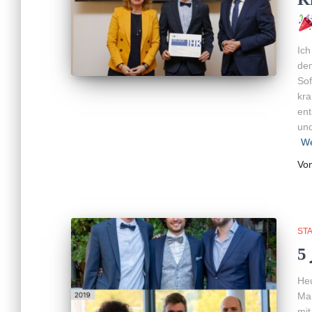
Ich
dem
Sof
kra
ent
und
We
Vo
ST
5 
Heu
Mar
mit