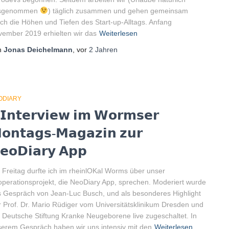
sgenommen
) täglich zusammen und gehen gemeinsam
ch die Höhen und Tiefen des Start-up-Alltags. Anfang
ember 2019 erhielten wir das
Weiterlesen
n
Jonas Deichelmann
, vor
2 Jahren
ODIARY
 𝗜𝗻𝘁𝗲𝗿𝘃𝗶𝗲𝘄 𝗶𝗺 𝗪𝗼𝗿𝗺𝘀𝗲𝗿
𝗼𝗻𝘁𝗮𝗴𝘀-𝗠𝗮𝗴𝗮𝘇𝗶𝗻 𝘇𝘂𝗿
𝗲𝗼𝗗𝗶𝗮𝗿𝘆 𝗔𝗽𝗽
Freitag durfte ich im rheinlOKal Worms über unser
perationsprojekt, die NeoDiary App, sprechen. Moderiert wurde
 Gespräch von Jean-Luc Busch, und als besonderes Highlight
 Prof. Dr. Mario Rüdiger vom Universitätsklinikum Dresden und
 Deutsche Stiftung Kranke Neugeborene live zugeschaltet. In
erem Gespräch haben wir uns intensiv mit den
Weiterlesen