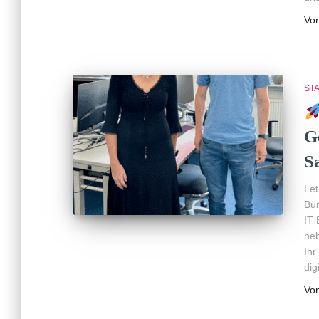
Vo
ST
G
S
Let
Bür
IT-
neb
Ihr
dig
Vo