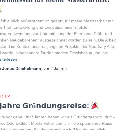
 fühle mich außerordentlich geehrt, für meine Masterarbeit mit
 Titel „Entwicklung und Evaluation einer mobilen
twareanwendung zur Unterstützung der Eltern von Früh- und
nken Neugeborenen“ ausgezeichnet worden zu sein. Die Arbeit
stand im Kontext unseres jüngsten Projekts, der NeoDiary App,
 wurde insbesondere für den starken Praxisbezug und ihre
iterlesen
n
Jonas Deichelmann
, vor
2 Jahren
ARTUP
𝗝𝗮𝗵𝗿𝗲 𝗚𝗿ü𝗻𝗱𝘂𝗻𝗴𝘀𝗿𝗲𝗶𝘀𝗲!
te vor genau fünf Jahren haben wir als Gründerteam zu dritt –
co Odenwälder, Moritz Vetter und ich – die spannende Reise
 8devs begonnen. Seitdem arbeiten wir (Urlaube natürlich