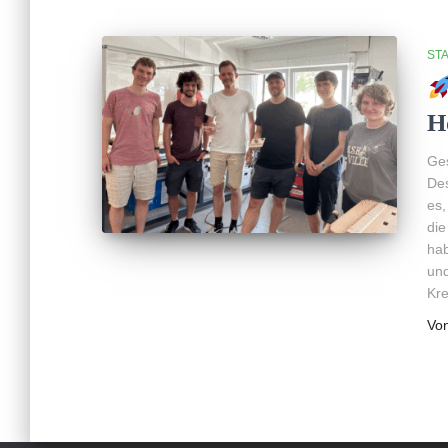
ST
H
Ges
Des
es,
die
hab
und
Kre
Vo