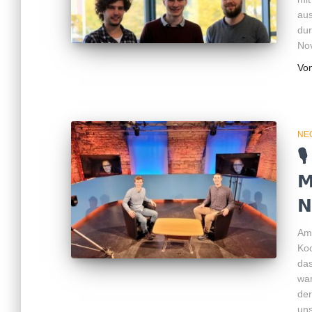
au
dur
Nov
Vo
NE
🎙
𝗠
𝗡
Am 
Koo
das
war
der
uns