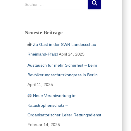
S
Suchen …
u
c
h
e
Neueste Beiträge
n
n
Zu Gast in der SWR Landesschau
a
c
Rheinland-Pfalz!
April 24, 2025
h
Austausch für mehr Sicherheit – beim
:
Bevölkerungsschutzkongress in Berlin
April 11, 2025
Neue Verantwortung im
Katastrophenschutz –
Organisatorischer Leiter Rettungsdienst
Februar 14, 2025