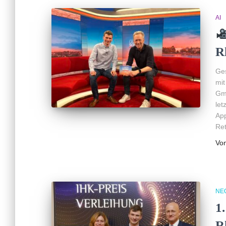
AI
R
Ges
mit
Gmb
let
App
Ret
Vo
NE
1
R