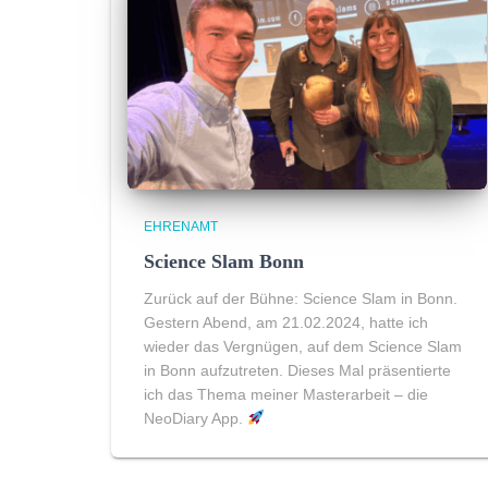
EHRENAMT
Science Slam Bonn
Zurück auf der Bühne: Science Slam in Bonn.
Gestern Abend, am 21.02.2024, hatte ich
wieder das Vergnügen, auf dem Science Slam
in Bonn aufzutreten. Dieses Mal präsentierte
ich das Thema meiner Masterarbeit – die
NeoDiary App.