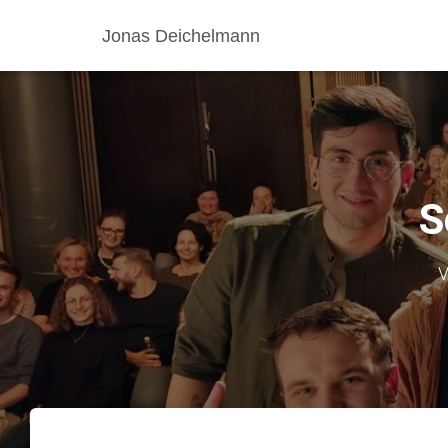
Jonas Deichelmann
S
V