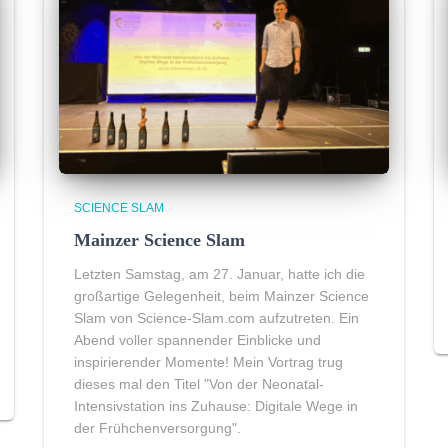
SCIENCE SLAM
Mainzer Science Slam
Letzten Samstag, am 27. Januar, hatte ich die
großartige Gelegenheit, beim Mainzer Science
Slam von Science-Slam.com aufzutreten. Ein
Abend voller spannender Einblicke und
inspirierender Momente! Mein Vortrag trug
dieses mal den Titel "Von der Neonatal-
Intensivstation ins Zuhause: Digitale Wege in
der Frühchenversorgung".