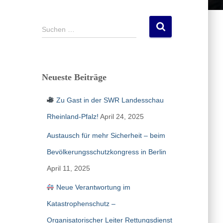
S
Suchen …
u
c
h
e
Neueste Beiträge
n
n
Zu Gast in der SWR Landesschau
a
c
Rheinland-Pfalz!
April 24, 2025
h
:
Austausch für mehr Sicherheit – beim
Bevölkerungsschutzkongress in Berlin
April 11, 2025
Neue Verantwortung im
Katastrophenschutz –
Organisatorischer Leiter Rettungsdienst