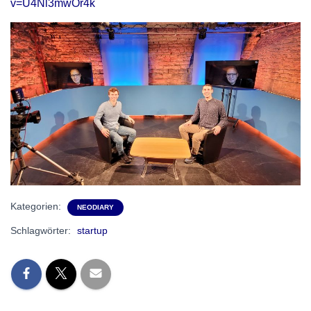
v=U4Nl3mwOr4k
Kategorien:
NEODIARY
Schlagwörter:
startup