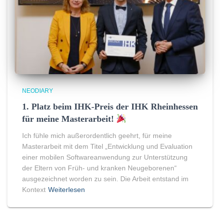
NEODIARY
1. Platz beim IHK-Preis der IHK Rheinhessen
für meine Masterarbeit!
Ich fühle mich außerordentlich geehrt, für meine
Masterarbeit mit dem Titel „Entwicklung und Evaluation
einer mobilen Softwareanwendung zur Unterstützung
der Eltern von Früh- und kranken Neugeborenen“
ausgezeichnet worden zu sein. Die Arbeit entstand im
Kontext
Weiterlesen