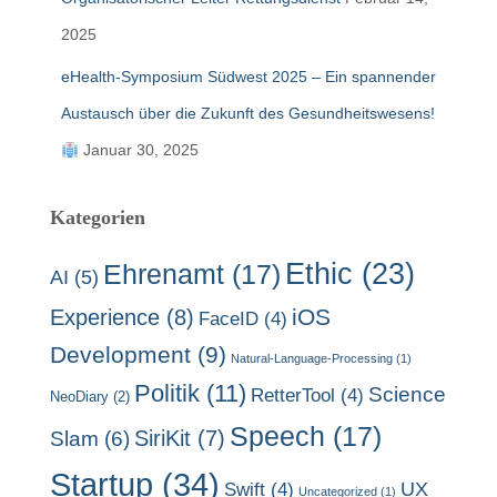
2025
eHealth-Symposium Südwest 2025 – Ein spannender
Austausch über die Zukunft des Gesundheitswesens!
Januar 30, 2025
Kategorien
Ethic
(23)
Ehrenamt
(17)
AI
(5)
Experience
(8)
iOS
FaceID
(4)
Development
(9)
Natural-Language-Processing
(1)
Politik
(11)
Science
RetterTool
(4)
NeoDiary
(2)
Speech
(17)
SiriKit
(7)
Slam
(6)
Startup
(34)
UX
Swift
(4)
Uncategorized
(1)