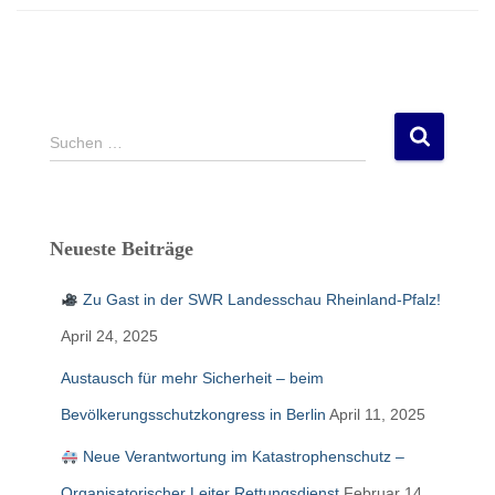
S
Suchen …
u
c
h
e
Neueste Beiträge
n
n
Zu Gast in der SWR Landesschau Rheinland-Pfalz!
a
c
April 24, 2025
h
:
Austausch für mehr Sicherheit – beim
Bevölkerungsschutzkongress in Berlin
April 11, 2025
Neue Verantwortung im Katastrophenschutz –
Organisatorischer Leiter Rettungsdienst
Februar 14,