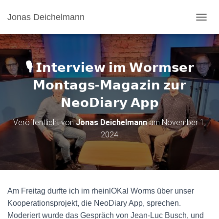
Jonas Deichelmann
N
A
V
I
G
🎙 𝗜𝗻𝘁𝗲𝗿𝘃𝗶𝗲𝘄 𝗶𝗺 𝗪𝗼𝗿𝗺𝘀𝗲𝗿
A
T
𝗠𝗼𝗻𝘁𝗮𝗴𝘀-𝗠𝗮𝗴𝗮𝘇𝗶𝗻 𝘇𝘂𝗿
I
𝗡𝗲𝗼𝗗𝗶𝗮𝗿𝘆 𝗔𝗽𝗽
O
N
U
Veröffentlicht von
Jonas Deichelmann
am
November 1,
M
2024
S
C
H
A
L
T
Am Freitag durfte ich im rheinlOKal Worms über unser
E
N
Kooperationsprojekt, die NeoDiary App, sprechen.
Moderiert wurde das Gespräch von Jean-Luc Busch, und